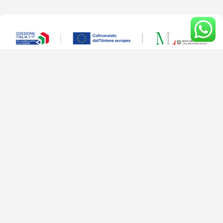
Master ATS
A maggio 2025 il Ministero del Lavoro e delle
Politiche Sociali ha approvato l’Avviso pubblico
“
Organizzazione ed erogazione di Master di I e II
livello per gli operatori delle équipe multidisciplinari
degli Ambiti Territoriali Sociali (ATS)
”, finanziato
nell’ambito della Priorità 1
“Sostegno all’inclusione
sociale e lotta alla povertà”
del
PN Inclusione e
lotta alla povertà 2021 – 2027
.